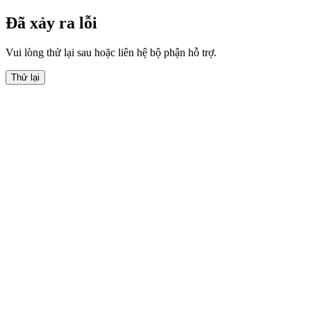
Đã xảy ra lỗi
Vui lòng thử lại sau hoặc liên hệ bộ phận hỗ trợ.
Thử lại