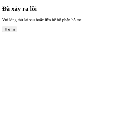
Đã xảy ra lỗi
Vui lòng thử lại sau hoặc liên hệ bộ phận hỗ trợ.
Thử lại