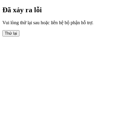
Đã xảy ra lỗi
Vui lòng thử lại sau hoặc liên hệ bộ phận hỗ trợ.
Thử lại