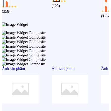
(
103
)
(
358
)
(
1.8k
)
Ảnh sản phẩm
Ảnh sản phẩm
Ảnh s