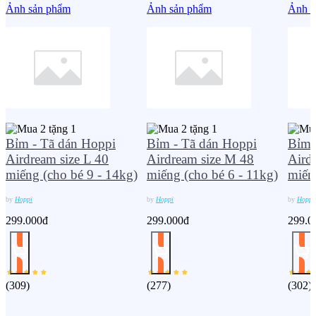
Ảnh sản phẩm
Ảnh sản phẩm
Ảnh s
Bỉm - Tã dán Hoppi
Bỉm - Tã dán Hoppi
Bỉm 
Airdream size L 40
Airdream size M 48
Aird
miếng (cho bé 9 - 14kg)
miếng (cho bé 6 - 11kg)
miến
by
Hoppi
by
Hoppi
by
Hoppi
299.000đ
299.000đ
299.0
(
309
)
(
277
)
(
302
)