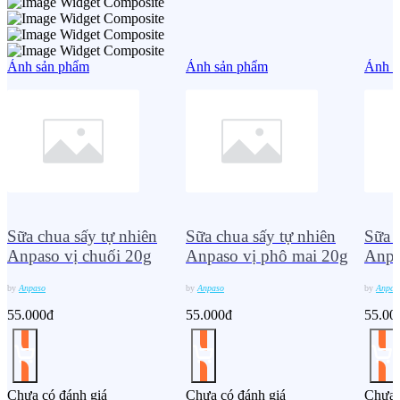
Ảnh sản phẩm
Ảnh sản phẩm
Ảnh s
Sữa chua sấy tự nhiên
Sữa chua sấy tự nhiên
Sữa c
Anpaso vị chuối 20g
Anpaso vị phô mai 20g
Anpa
by
Anpaso
by
Anpaso
by
Anpas
55.000đ
55.000đ
55.00
Chưa có đánh giá
Chưa có đánh giá
Chưa 