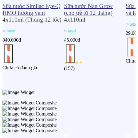
Sữa nước Similac Eye-Q
Sữa nước Nan Grow
Sữa 
HMO hương vani
(cho trẻ từ 12 tháng)
và l
4x110ml (Thùng 12 lốc)
4x110ml
by
Agush
by
Abbott
by
Nestlé
29.00
840.000đ
45.000đ
Chưa 
Chưa có đánh giá
(
157
)