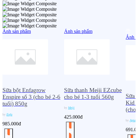
Ảnh sản phẩm
Ảnh sản phẩm
Ảnh s
Sữa bột Enfagrow
Sữa thanh Meiji EZcube
Sữa 
Enspire số 3 (cho bé 2-6
cho bé 1-3 tuổi 560g
Kid C
tuổi) 850g
by
Meiji
(cho 
by
Enfa
425.000đ
by
Aptam
985.000đ
691.0