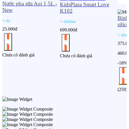
Nước pha sữa Aoi 1,5L -
KidsPlaza Smart Love
New
K102
Bình
by
Aoi
by
KidsPlaza
sili
25.000đ
699.000đ
by
Moyu
375.0
460.0
Chưa có đánh giá
Chưa có đánh giá
-18%
(
259
)