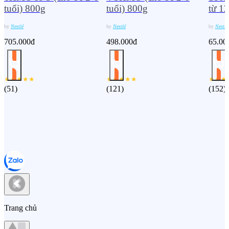
tuổi) 800g
tuổi) 800g
từ 12
by
Nestlé
by
Nestlé
by
Nestlé
705.000đ
498.000đ
65.00
(
51
)
(
121
)
(
152
)
Trang chủ