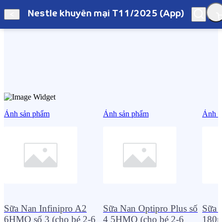
Nestle khuyến mại T11/2025 (App)
Hà Nội
Nestle khuyến mại T11/2025 (App)
Ảnh sản phẩm
Ảnh sản phẩm
Ảnh s
Sữa Nan Infinipro A2
Sữa Nan Optipro Plus số
Sữa 
6HMO số 3 (cho bé 2-6
4 5HMO (cho bé 2-6
180ml