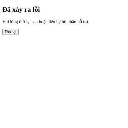
Đã xảy ra lỗi
Vui lòng thử lại sau hoặc liên hệ bộ phận hỗ trợ.
Thử lại