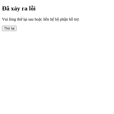
Đã xảy ra lỗi
Vui lòng thử lại sau hoặc liên hệ bộ phận hỗ trợ.
Thử lại