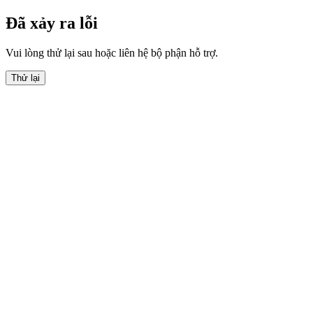
Đã xảy ra lỗi
Vui lòng thử lại sau hoặc liên hệ bộ phận hỗ trợ.
Thử lại