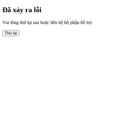
Đã xảy ra lỗi
Vui lòng thử lại sau hoặc liên hệ bộ phận hỗ trợ.
Thử lại