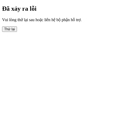
Đã xảy ra lỗi
Vui lòng thử lại sau hoặc liên hệ bộ phận hỗ trợ.
Thử lại