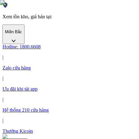
Xem tồn kho, giá bán tại
:
Miền Bắc
Hotline: 1800.6608
|
Zalo cửa hàng
|
Ưu đãi khi tải app
|
Hệ thống
210
cửa hàng
|
Thưởng Kicoin