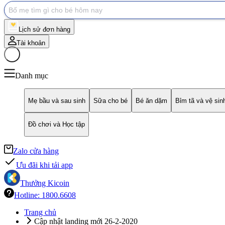
Lịch sử đơn hàng
Tài khoản
Giỏ hàng
Danh mục
Mẹ bầu và sau sinh
Sữa cho bé
Bé ăn dặm
Bỉm tã và vệ sin
Đồ chơi và Học tập
Zalo cửa hàng
Ưu đãi khi tải app
Thưởng Kicoin
Hotline: 1800.6608
Trang chủ
Cập nhật landing mới 26-2-2020
Cập nhật landing mới 26-2-2020