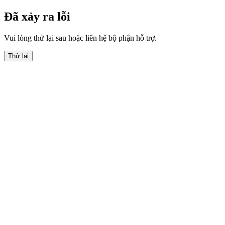
Đã xảy ra lỗi
Vui lòng thử lại sau hoặc liên hệ bộ phận hỗ trợ.
Thử lại