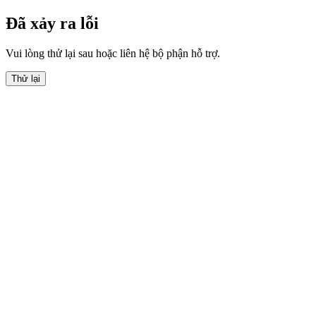
Đã xảy ra lỗi
Vui lòng thử lại sau hoặc liên hệ bộ phận hỗ trợ.
Thử lại