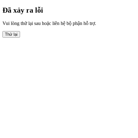
Đã xảy ra lỗi
Vui lòng thử lại sau hoặc liên hệ bộ phận hỗ trợ.
Thử lại