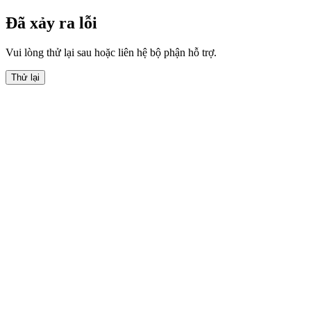
Đã xảy ra lỗi
Vui lòng thử lại sau hoặc liên hệ bộ phận hỗ trợ.
Thử lại