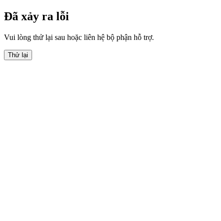
Đã xảy ra lỗi
Vui lòng thử lại sau hoặc liên hệ bộ phận hỗ trợ.
Thử lại