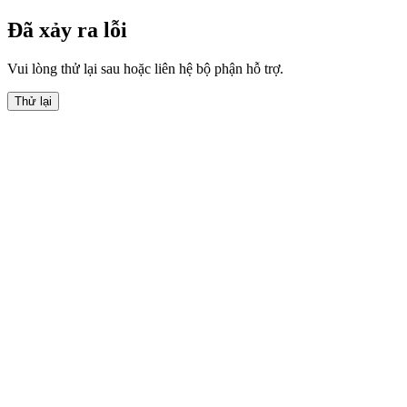
Đã xảy ra lỗi
Vui lòng thử lại sau hoặc liên hệ bộ phận hỗ trợ.
Thử lại