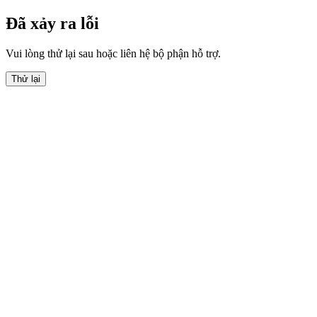
Đã xảy ra lỗi
Vui lòng thử lại sau hoặc liên hệ bộ phận hỗ trợ.
Thử lại