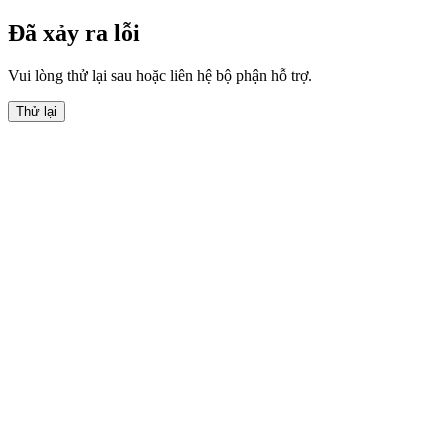
Đã xảy ra lỗi
Vui lòng thử lại sau hoặc liên hệ bộ phận hỗ trợ.
Thử lại