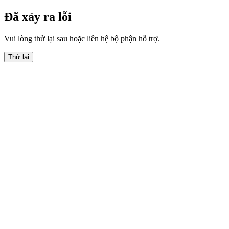
Đã xảy ra lỗi
Vui lòng thử lại sau hoặc liên hệ bộ phận hỗ trợ.
Thử lại