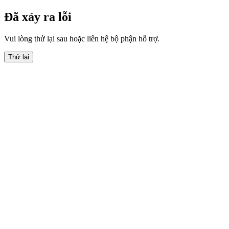
Đã xảy ra lỗi
Vui lòng thử lại sau hoặc liên hệ bộ phận hỗ trợ.
Thử lại