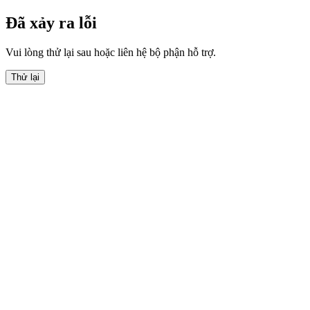
Đã xảy ra lỗi
Vui lòng thử lại sau hoặc liên hệ bộ phận hỗ trợ.
Thử lại