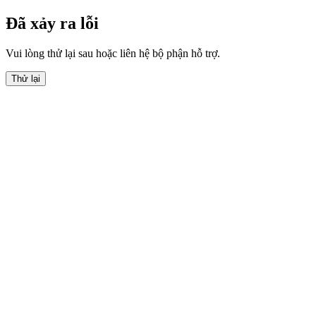
Đã xảy ra lỗi
Vui lòng thử lại sau hoặc liên hệ bộ phận hỗ trợ.
Thử lại