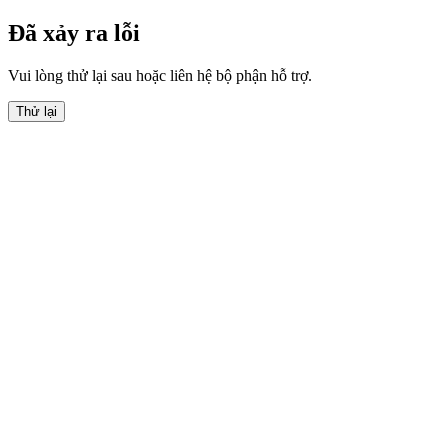
Đã xảy ra lỗi
Vui lòng thử lại sau hoặc liên hệ bộ phận hỗ trợ.
Thử lại