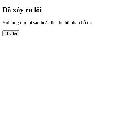
Đã xảy ra lỗi
Vui lòng thử lại sau hoặc liên hệ bộ phận hỗ trợ.
Thử lại