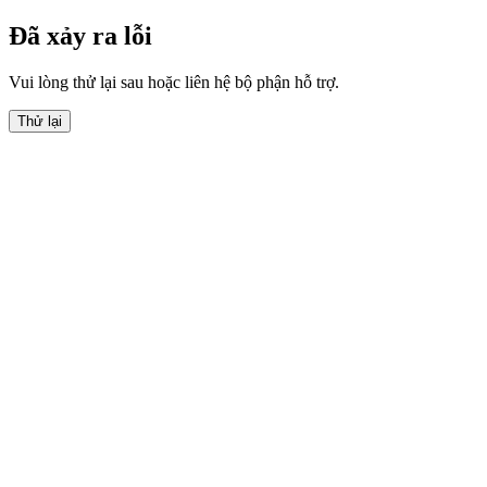
Đã xảy ra lỗi
Vui lòng thử lại sau hoặc liên hệ bộ phận hỗ trợ.
Thử lại