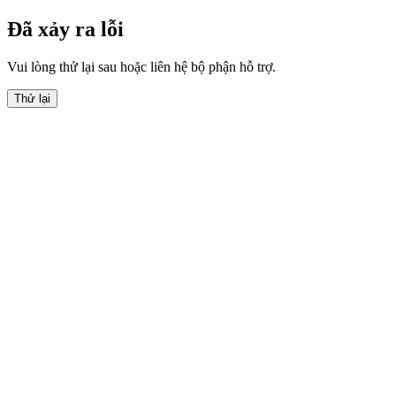
Đã xảy ra lỗi
Vui lòng thử lại sau hoặc liên hệ bộ phận hỗ trợ.
Thử lại