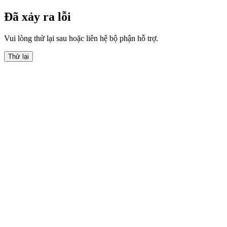
Đã xảy ra lỗi
Vui lòng thử lại sau hoặc liên hệ bộ phận hỗ trợ.
Thử lại