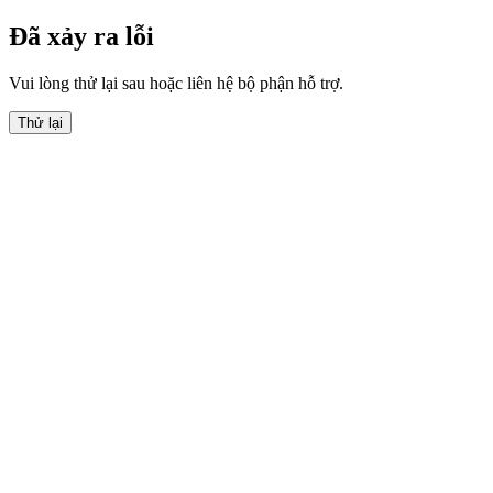
Đã xảy ra lỗi
Vui lòng thử lại sau hoặc liên hệ bộ phận hỗ trợ.
Thử lại