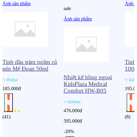
Ảnh sản phẩm
Ảnh s
sale
Ảnh sản phẩm
Tinh dầu tràm ngâm củ
Tinh
nén Mệ Đoan 50ml
100m
Nhiệt kế hồng ngoại
by
Mệ Đoan
by
KidsP
KidsPlaza Medical
185.000đ
195.0
Comfort HW-B05
by
KidsPlaza
476.000đ
(
41
)
(
8
)
595.000đ
-20%