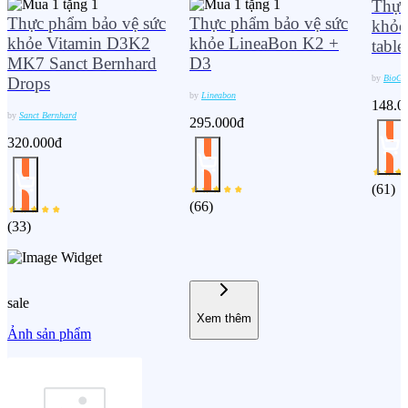
Thực
Thực phẩm bảo vệ sức
Thực phẩm bảo vệ sức
khỏe 
khỏe Vitamin D3K2
khỏe LineaBon K2 +
table
MK7 Sanct Bernhard
D3
by
BioGa
Drops
by
Lineabon
148.0
by
Sanct Bernhard
295.000đ
320.000đ
(
61
)
(
66
)
(
33
)
sale
Xem thêm
Ảnh sản phẩm