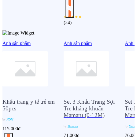
(
24
)
Ảnh sản phẩm
Ảnh sản phẩm
Ảnh s
Khẩu trang y tế trẻ em
Set 3 Khẩu Trang Sợi
Set 
50pcs
Tre kháng khuẩn
Tre 
Mamaru (0-12M)
Mama
by
HDM
by
Mamaru
by
Mama
115.000đ
71.000đ
76.00