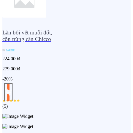
Lăn bôi vết muỗi đốt,
côn trùng cắn Chicco
by
Chicco
224.000đ
279.000đ
-20%
(
5
)