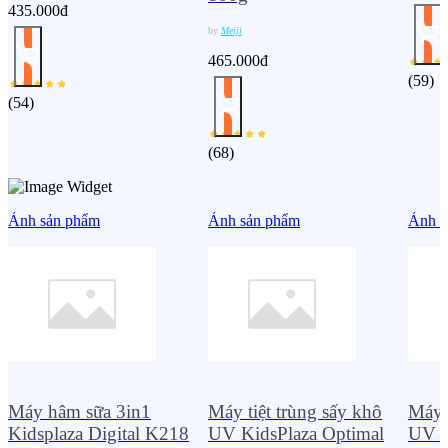
435.000đ
by
Meiji
465.000đ
(
59
)
(
54
)
(
68
)
Ảnh sản phẩm
Ảnh sản phẩm
Ảnh s
Máy hâm sữa 3in1
Máy tiệt trùng sấy khô
Máy t
Kidsplaza Digital K218
UV KidsPlaza Optimal
UV K