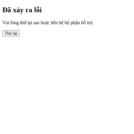
Đã xảy ra lỗi
Vui lòng thử lại sau hoặc liên hệ bộ phận hỗ trợ.
Thử lại