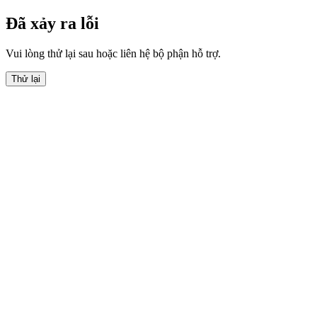
Đã xảy ra lỗi
Vui lòng thử lại sau hoặc liên hệ bộ phận hỗ trợ.
Thử lại