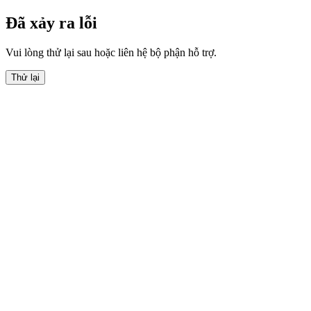
Đã xảy ra lỗi
Vui lòng thử lại sau hoặc liên hệ bộ phận hỗ trợ.
Thử lại