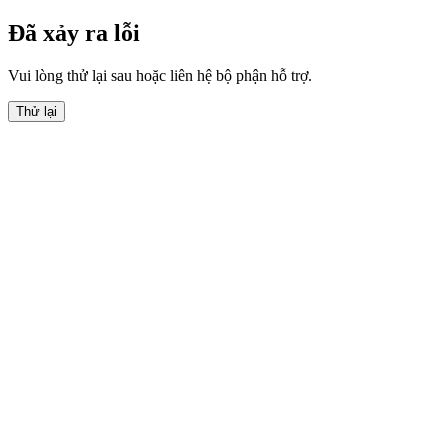
Đã xảy ra lỗi
Vui lòng thử lại sau hoặc liên hệ bộ phận hỗ trợ.
Thử lại