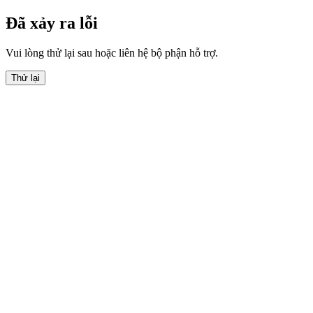
Đã xảy ra lỗi
Vui lòng thử lại sau hoặc liên hệ bộ phận hỗ trợ.
Thử lại