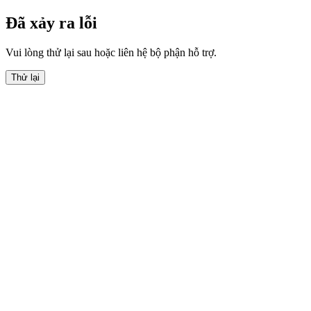
Đã xảy ra lỗi
Vui lòng thử lại sau hoặc liên hệ bộ phận hỗ trợ.
Thử lại