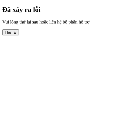
Đã xảy ra lỗi
Vui lòng thử lại sau hoặc liên hệ bộ phận hỗ trợ.
Thử lại