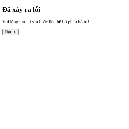
Đã xảy ra lỗi
Vui lòng thử lại sau hoặc liên hệ bộ phận hỗ trợ.
Thử lại