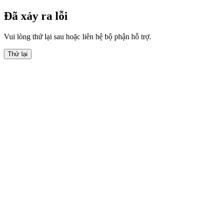
Đã xảy ra lỗi
Vui lòng thử lại sau hoặc liên hệ bộ phận hỗ trợ.
Thử lại