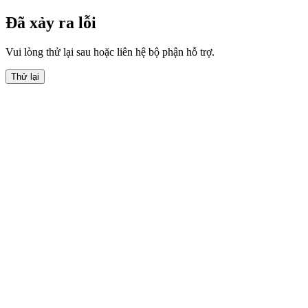
Đã xảy ra lỗi
Vui lòng thử lại sau hoặc liên hệ bộ phận hỗ trợ.
Thử lại