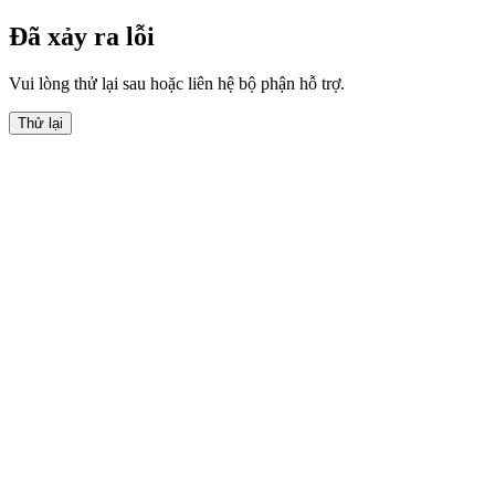
Đã xảy ra lỗi
Vui lòng thử lại sau hoặc liên hệ bộ phận hỗ trợ.
Thử lại