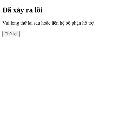
Đã xảy ra lỗi
Vui lòng thử lại sau hoặc liên hệ bộ phận hỗ trợ.
Thử lại