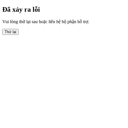
Đã xảy ra lỗi
Vui lòng thử lại sau hoặc liên hệ bộ phận hỗ trợ.
Thử lại