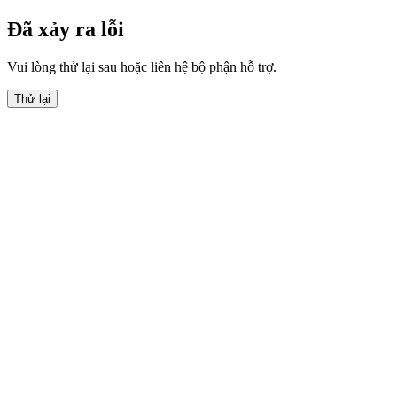
Đã xảy ra lỗi
Vui lòng thử lại sau hoặc liên hệ bộ phận hỗ trợ.
Thử lại