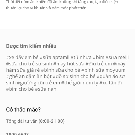
Thời tiết nồm ẩm khiến độ ẩm không khí tăng cao, tạo điều kiện
thuận lợi cho vi khuẩn và nấm mốc phát triển....
Được tìm kiếm nhiều
xe đẩy em bé
sữa aptamil
tủ nhựa
bỉm
sữa meiji
#
#
#
#
#
sữa cho trẻ sơ sinh
máy hút sữa
địu trẻ em
máy
#
#
#
#
hâm sữa giá rẻ
bình sữa cho bé
bình sữa moyuum
#
#
ghế ăn dặm ăn bột
đồ sơ sinh cho bé
quần áo sơ
#
#
#
sinh
giường cũi trẻ em
thế giới núm ty
xe tập đi
#
#
#
bỉm cho bé
sữa nan
#
#
Có thắc mắc?
Tổng đài tư vấn
(8:00-21:00)
1800.6608