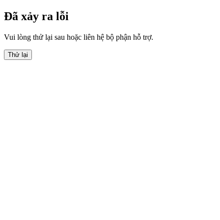
Đã xảy ra lỗi
Vui lòng thử lại sau hoặc liên hệ bộ phận hỗ trợ.
Thử lại