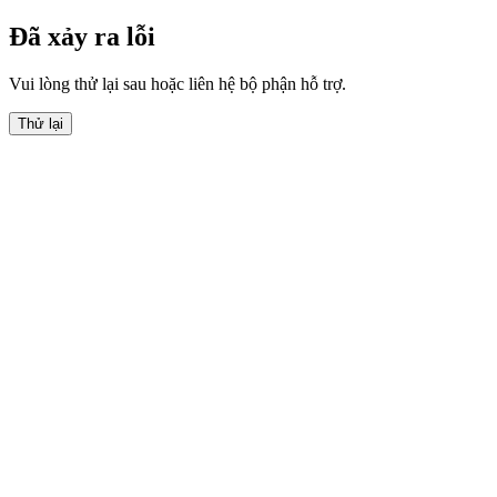
Đã xảy ra lỗi
Vui lòng thử lại sau hoặc liên hệ bộ phận hỗ trợ.
Thử lại