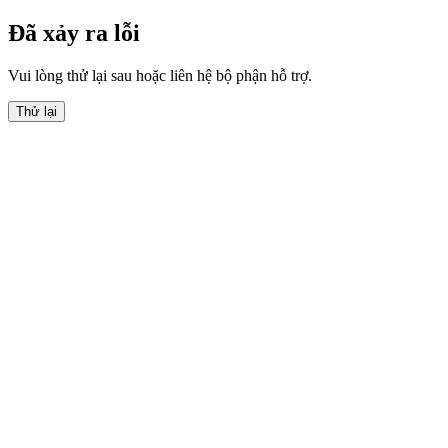
Đã xảy ra lỗi
Vui lòng thử lại sau hoặc liên hệ bộ phận hỗ trợ.
Thử lại