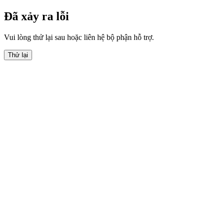
Đã xảy ra lỗi
Vui lòng thử lại sau hoặc liên hệ bộ phận hỗ trợ.
Thử lại