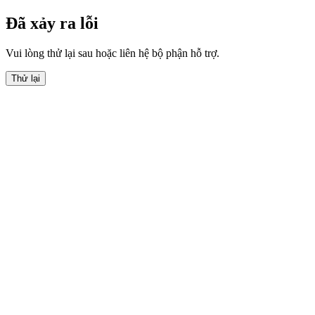
Đã xảy ra lỗi
Vui lòng thử lại sau hoặc liên hệ bộ phận hỗ trợ.
Thử lại